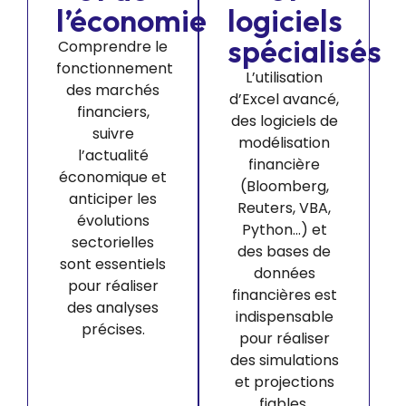
l’économie
logiciels
spécialisés
Comprendre le
fonctionnement
L’utilisation
des marchés
d’Excel avancé,
financiers,
des logiciels de
suivre
modélisation
l’actualité
financière
économique et
(Bloomberg,
anticiper les
Reuters, VBA,
évolutions
Python…) et
sectorielles
des bases de
sont essentiels
données
pour réaliser
financières est
des analyses
indispensable
précises.
pour réaliser
des simulations
et projections
fiables.