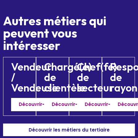
Autres métiers qui
peuvent vous
intéresser
Vendeur
Chargé(e)
Chef(fe)
Respo
/
de
de
de
Vendeuse
clientèle
secteur
rayon
Découvrir
Découvrir
Découvrir
Découvr
Découvrir les métiers du tertiaire